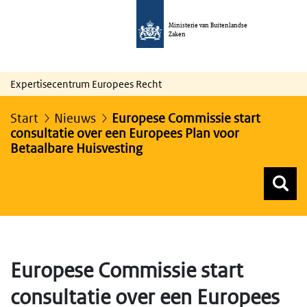
Ministerie van Buitenlandse
Zaken
Expertisecentrum Europees Recht
Start
Nieuws
Europese Commissie start
consultatie over een Europees Plan voor
Betaalbare Huisvesting
Z
Z
Top menu zoeken
Europese Commissie start
consultatie over een Europees