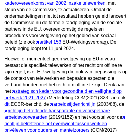
kaderovereenkomst van 2002 inzake telewerken
, met
steun van de Commissie, te actualiseren. Omdat de
onderhandelingen niet tot resultaat hebben geleid lanceert
de Commissie nu de formele raadpleging van de sociale
partners in de EU, overeenkomstig de regels en
procedures voor wetgeving op het gebied van sociaal
beleid (zie ook
artikel 153
EU-Werkingsverdrag). De
raadpleging loopt tot 11 juni 2024.
Hoewel er momenteel geen wetgeving op EU-niveau
bestaat die specifiek telewerken of het recht om offline te
zijn regelt, is er EU-wetgeving die ook van toepassing is op
de context van telewerken en bepaalde aspecten die
verband houden met het recht om offline te zijn. Denk aan
het
strategisch kader voor gezondheid en veiligheid op
het werk 2021-2027
(Mededeling COM(2021) 323; zie ook
dit
ECER-bericht), de
arbeidstijdenrichtlijn
(2003/88), de
richtlijn betreffende transparante en voorspelbare
arbeidsvoorwaarden
(2019/1152) en het voorstel voor de
richtlijn betreffende het evenwicht tussen werk en
privéleven voor ouders en mantelzorgers
(COM(2017)