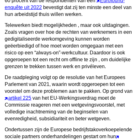
60 procent van de respondenten van een
Eurofound-
enquête uit 2022
bevestigt dat zij ten minste een deel van
hun arbeidstijd thuis willen werken.
Telewerken biedt mogelijkheden
, maar ook uitdagingen.
Zoals vragen over hoe de rechten van werknemers in een
gedigitaliseerde werkomgeving kunnen worden
geëerbiedigd of hoe moet worden omgegaan met een
risico op een “always-on”-werkcultuur. Daardoor is ook
opgeroepen tot een
recht om offline te zijn
, om duidelijke
grenzen te trekken tussen werk en privéleven.
De raadpleging volgt op de resolutie van het Europees
Parlement van 2021, waarin wordt opgeroepen tot een
voorstel om deze problemen aan te pakken. Op grond van
artikel 225
van het EU-Werkingsverdrag moet de
Commissie reageren met een wetgevingsvoorstel, met
volledige inachtneming van de beginselen van
evenredigheid, subsidiariteit en beter wetgeven.
Ondertussen zijn de Europese bedrijfstakoverkoepelende
sociale partners onderhandelingen gestart om hun