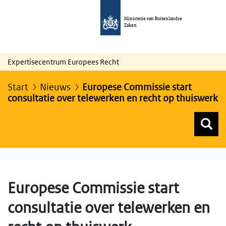
Ministerie van Buitenlandse
Zaken
Expertisecentrum Europees Recht
Start
Nieuws
Europese Commissie start
consultatie over telewerken en recht op thuiswerk
Z
Z
Top menu zoeken
Europese Commissie start
consultatie over telewerken en