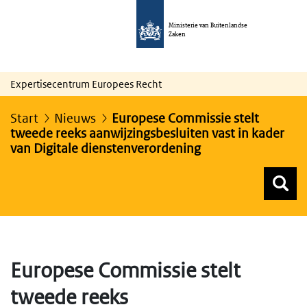
Ministerie van Buitenlandse
Zaken
Expertisecentrum Europees Recht
Start
Nieuws
Europese Commissie stelt
tweede reeks aanwijzingsbesluiten vast in kader
van Digitale dienstenverordening
Z
Z
Top menu zoeken
Europese Commissie stelt
tweede reeks