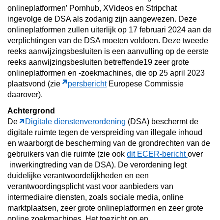
onlineplatformen’ Pornhub, XVideos en Stripchat
ingevolge de DSA als zodanig zijn aangewezen. Deze
onlineplatformen zullen uiterlijk op 17 februari 2024 aan de
verplichtingen van de DSA moeten voldoen. Deze tweede
reeks aanwijzingsbesluiten is een aanvulling op de eerste
reeks aanwijzingsbesluiten betreffende19 zeer grote
onlineplatformen en -zoekmachines, die op 25 april 2023
plaatsvond (zie
persbericht
Europese Commissie
daarover).
Achtergrond
De
Digitale dienstenverordening
(DSA) beschermt de
digitale ruimte tegen de verspreiding van illegale inhoud
en waarborgt de bescherming van de grondrechten van de
gebruikers van die ruimte (zie ook
dit ECER-bericht
over
inwerkingtreding van de DSA). De verordening legt
duidelijke verantwoordelijkheden en een
verantwoordingsplicht vast voor aanbieders van
intermediaire diensten, zoals sociale media, online
marktplaatsen, zeer grote onlineplatformen en zeer grote
online zoekmachines.
Het
toezicht
op en