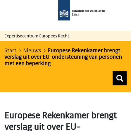
Ministerie van Buitenlandse
Zaken
Expertisecentrum Europees Recht
Start
Nieuws
Europese Rekenkamer brengt
verslag uit over EU-ondersteuning van personen
met een beperking
Z
Z
Top menu zoeken
Europese Rekenkamer brengt
verslag uit over EU-