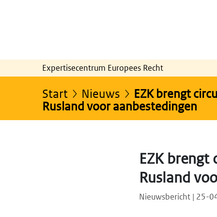
Expertisecentrum Europees Recht
Start
Nieuws
EZK brengt circu
Rusland voor aanbestedingen
EZK brengt c
Rusland voo
Nieuwsbericht | 25-