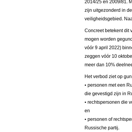
2014/25 en 2009/81. M
zijn uitgezonderd in 
veiligheidsgebied. Na
Concreet betekent dit
mogen worden gegund a
vóór 9 april 2022) bin
zeggen vóór 10 oktobe
meer dan 10% deelneem
Het verbod ziet op gu
• personen met een Rus
die gevestigd zijn in R
• rechtspersonen die 
en
• personen of rechtsp
Russische partij.