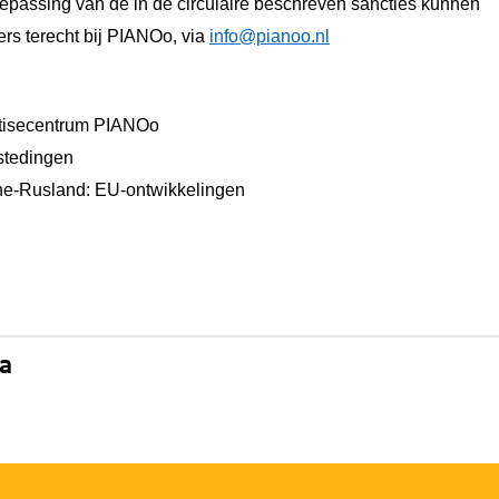
epassing van de in de circulaire beschreven sancties kunnen
rs terecht bij PIANOo, via
info@pianoo.nl
tisecentrum PIANOo
stedingen
ne-Rusland: EU-ontwikkelingen
na