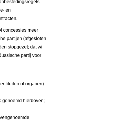
anbestedingsregels
e- en
ntracten.
of concessies meer
e partijen (afgesloten
en stopgezet; dat wil
ussische partij voor
entiteiten of organen)
ls genoemd hierboven;
 bovengenoemde