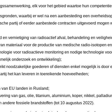
gssamenwerking, elk voor het gebied waartoe hun competenties 
gsgronden, waarbij er wel na een aanbesteding een overheids
che partij of eerder aanbestede contracten uitgevoerd mogen
 en vernietiging van radioactief afval, behandeling en veilighei
 van materiaal voor de productie van medische radio-isotopen e
ologie voor radioactieve monitoring en nodige technologie voor
elijk onderzoek en ontwikkeling);
trikt noodzakelijke goederen of diensten enkel mogelijk is door e
rtij het kan leveren in toereikende hoeveelheden;
n van EU landen in Rusland;
vering van gas, olie, titanium, aluminium, koper, nikkel, palladium
n andere fossiele brandstoffen (tot 10 augustus 2022).