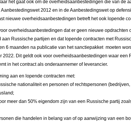
aar het gaat ook om de overheidsaanbestedingen die van de a
de Aanbestedingswet 2012 en in de Aanbestedingswet op defensi
ast nieuwe overheidsaanbestedingen betreft het ook lopende co
 voor overheidsaanbestedingen dat er geen nieuwe opdrachten 
an Russische partijen en dat lopende contracten met Russisch
nen 6 maanden na publicatie van het sanctiepakket moeten word
r 2022. Dit geldt ook voor overheidsaanbestedingen waar een R
t in het contract als onderaannemer of leverancier.
nning aan en lopende contracten met:
sische nationaliteit en personen of rechtspersonen (bedrijven, 
usland;
voor meer dan 50% eigendom zijn van een Russische partij zoa
ersonen die handelen in belang van of op aanwijzing van een