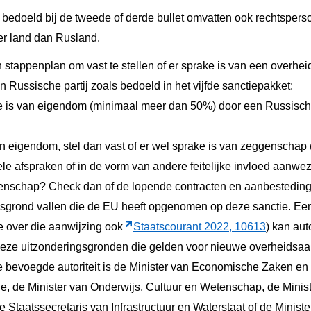
bedoeld bij de tweede of derde bullet omvatten ook rechtspers
r land dan Rusland.
n stappenplan om vast te stellen of er sprake is van een overhe
n Russische partij zoals bedoeld in het vijfde sanctiepakket:
rake is van eigendom (minimaal meer dan 50%) door een Russisch
an eigendom, stel dan vast of er wel sprake is van zeggenscha
e afspraken of in de vorm van andere feitelijke invloed aanwezig
enschap? Check dan of de lopende contracten en aanbestedin
gsgrond vallen die de EU heeft opgenomen op deze sanctie. 
ie over die aanwijzing ook
Staatscourant 2022, 10613
) kan aut
eze uitzonderingsgronden die gelden voor nieuwe overheidsa
 bevoegde autoriteit is de Minister van Economische Zaken en 
e, de Minister van Onderwijs, Cultuur en Wetenschap, de Minist
 Staatssecretaris van Infrastructuur en Waterstaat of de Minist