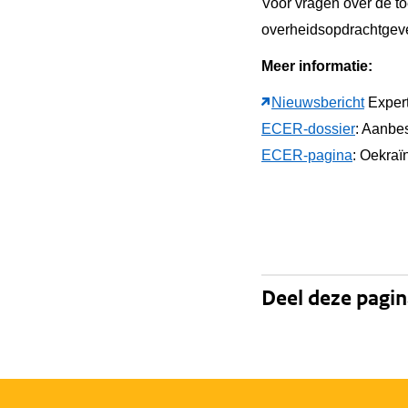
Voor vragen over de to
overheidsopdrachtgeve
Meer informatie:
Nieuwsbericht
Exper
ECER-dossier
: Aanbe
ECER-pagina
: Oekraï
Deel deze pagi