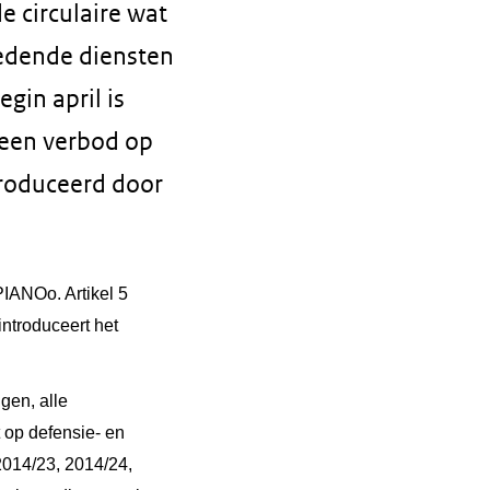
e circulaire wat
edende diensten
gin april is
 een verbod op
troduceerd door
IANOo. Artikel 5
introduceert het
ggen, alle
op defensie- en
2014/23, 2014/24,