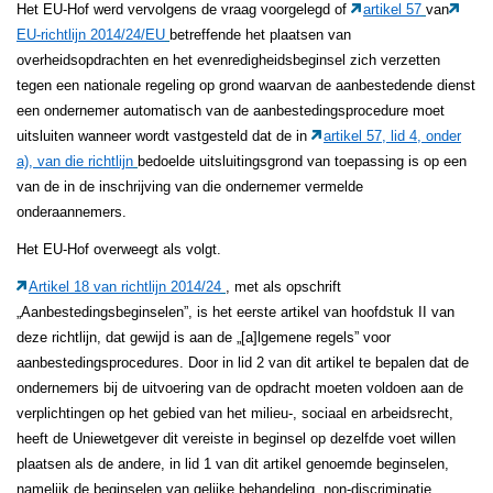
Het EU-Hof werd vervolgens de vraag voorgelegd of
artikel 57
van
EU-richtlijn 2014/24/EU
betreffende het plaatsen van
overheidsopdrachten en het evenredigheidsbeginsel zich verzetten
tegen een nationale regeling op grond waarvan de aanbestedende dienst
een ondernemer automatisch van de aanbestedingsprocedure moet
uitsluiten wanneer wordt vastgesteld dat de in
artikel 57, lid 4, onder
a), van die richtlijn
bedoelde uitsluitingsgrond van toepassing is op een
van de in de inschrijving van die ondernemer vermelde
onderaannemers.
Het EU-Hof overweegt als volgt.
Artikel 18 van richtlijn 2014/24
, met als opschrift
„Aanbestedingsbeginselen”, is het eerste artikel van hoofdstuk II van
deze richtlijn, dat gewijd is aan de „[a]lgemene regels” voor
aanbestedingsprocedures. Door in lid 2 van dit artikel te bepalen dat de
ondernemers bij de uitvoering van de opdracht moeten voldoen aan de
verplichtingen op het gebied van het milieu-, sociaal en arbeidsrecht,
heeft de Uniewetgever dit vereiste in beginsel op dezelfde voet willen
plaatsen als de andere, in lid 1 van dit artikel genoemde beginselen,
namelijk de beginselen van gelijke behandeling, non-discriminatie,