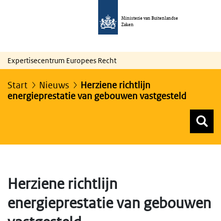
Ministerie van Buitenlandse
Zaken
Expertisecentrum Europees Recht
Start
Nieuws
Herziene richtlijn
energieprestatie van gebouwen vastgesteld
Z
Z
Top menu zoeken
Herziene richtlijn
energieprestatie van gebouwen