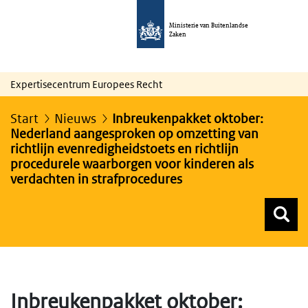
Ministerie van Buitenlandse
Zaken
Expertisecentrum Europees Recht
Start
Nieuws
Inbreukenpakket oktober:
Nederland aangesproken op omzetting van
richtlijn evenredigheidstoets en richtlijn
procedurele waarborgen voor kinderen als
verdachten in strafprocedures
Z
Z
Top menu zoeken
Inbreukenpakket oktober: