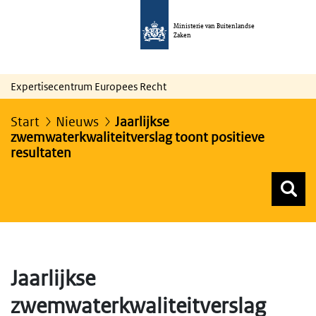
Ministerie van Buitenlandse
Zaken
Expertisecentrum Europees Recht
Start
Nieuws
Jaarlijkse
zwemwaterkwaliteitverslag toont positieve
resultaten
Z
Z
Top menu zoeken
Jaarlijkse
zwemwaterkwaliteitverslag