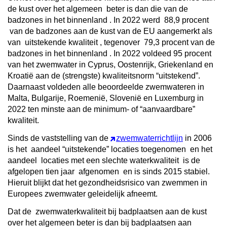
de kust
over het algemeen
beter is dan die van de
badzones in het binnenland
. In 2022 werd
88,9 procent
van de badzones aan de kust van de EU aangemerkt als
van
uitstekende kwaliteit
, tegenover
79,3 procent van de
badzones in het binnenland
. In 2022 voldeed 95 procent
van het zwemwater in Cyprus, Oostenrijk, Griekenland en
Kroatië aan de (strengste) kwaliteitsnorm “uitstekend”.
Daarnaast voldeden alle beoordeelde zwemwateren in
Malta, Bulgarije, Roemenië, Slovenië en Luxemburg in
2022 ten minste aan de minimum- of “aanvaardbare”
kwaliteit.
Sinds de vaststelling van de
zwemwaterrichtlijn
in 2006
is het
aandeel “uitstekende” locaties toegenomen
en het
aandeel
locaties met een slechte waterkwaliteit
is de
afgelopen tien jaar
afgenomen
en is sinds 2015 stabiel.
Hieruit blijkt dat het gezondheidsrisico van zwemmen in
Europees zwemwater geleidelijk afneemt.
Dat de
zwemwaterkwaliteit bij badplaatsen aan de kust
over het algemeen beter is dan bij badplaatsen aan