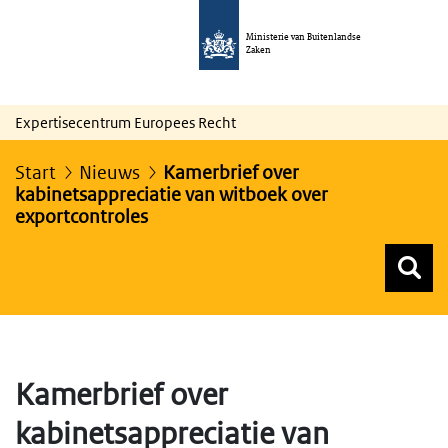
Ministerie van Buitenlandse
Zaken
Expertisecentrum Europees Recht
Start
Nieuws
Kamerbrief over
kabinetsappreciatie van witboek over
exportcontroles
Z
Z
Top menu zoeken
Kamerbrief over
kabinetsappreciatie van