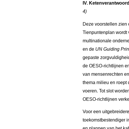
IV. Ketenverantwoord
4)
Deze voorstellen zien
Tienpuntenplan wordt 
multinationale ondern
en de
UN Guiding Prin
gepaste zorgvuldigheid
de OESO-richtlijnen e
van mensenrechten en 
thema milieu en roept 
voeren. Tot slot worde
OESO-richtlijnen verk
Voor een uitgebreidere
toekomstbestendiger i
en plannen van het ka