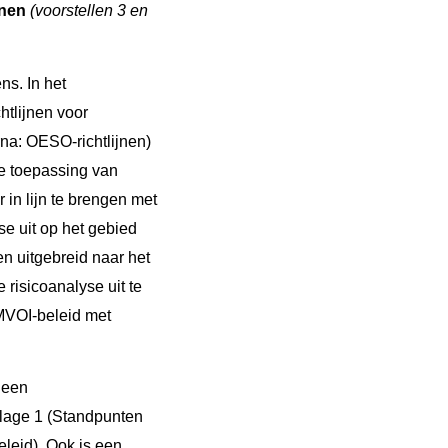
jnen
(voorstellen 3 en
s. In het
tlijnen voor
na: OESO-richtlijnen)
e toepassing van
 in lijn te brengen met
e uit op het gebied
n uitgebreid naar het
 risicoanalyse uit te
 MVOI-beleid met
 een
jlage 1 (Standpunten
leid). Ook is een