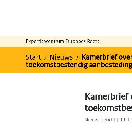
Expertisecentrum Europees Recht
Start
Nieuws
Kamerbrief over
toekomstbestendig aanbesteding
Kamerbrief 
toekomstbes
Nieuwsbericht | 09-