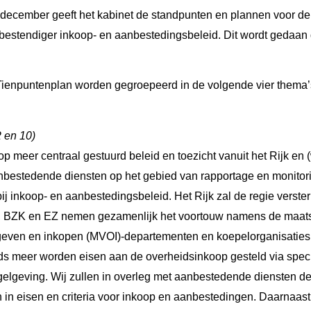
3 december geeft het kabinet de standpunten en plannen voor d
bestendiger inkoop- en aanbestedingsbeleid. Dit wordt gedaan 
 Tienpuntenplan worden gegroepeerd in de volgende vier thema’
2 en 10)
p meer centraal gestuurd beleid en toezicht vanuit het Rijk en (
nbestedende diensten op het gebied van rapportage en monitori
bij inkoop- en aanbestedingsbeleid. Het Rijk zal de regie verste
W, BZK en EZ nemen gezamenlijk het voortouw namens de maat
geven en inkopen (MVOI)-departementen en koepelorganisaties
 meer worden eisen aan de overheidsinkoop gesteld via specif
elgeving. Wij zullen in overleg met aanbestedende diensten de
 in eisen en criteria voor inkoop en aanbestedingen. Daarnaast 