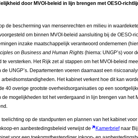
elijkheid door MVOI-beleid in lijn brengen met OESO-richtli
 op de bescherming van mensenrechten en milieu in waardeketen
voorgesteld om binnen MVOI-beleid aansluiting bij de OESO-rich
emingen inzake maatschappelijk verantwoord ondernemen (hier
ciples on Business and Human Rights
(hierna: UNGP’s) voor d
 te versterken. Het Rijk zet al stappen om het MVOI-beleid meer
n de UNGP’s. Departementen voeren daarnaast een risicoanalys
arbeidsomstandigheden. Het kabinet verkent hoe dit kan worde
de 40 overige grootste overheidsorganisaties op een soortgelijke
n de mogelijkheden tot het verdergaand in lijn brengen van het
end.
 toelichting op de standpunten en plannen van het kabinet voor
nkoop-en aanbestedingsbeleid verwijst de
Kamerbrief
naar Bi
binet voor een toekomstbestendiger inkoop- en aanbestedingsbe