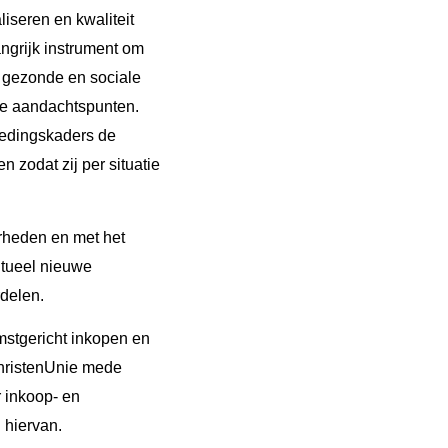
iseren en kwaliteit
ngrijk instrument om
n gezonde en sociale
jke aandachtspunten.
tedingskaders de
zodat zij per situatie
rheden en met het
ntueel nieuwe
rdelen.
mstgericht inkopen en
ChristenUnie mede
 inkoop- en
 hiervan.