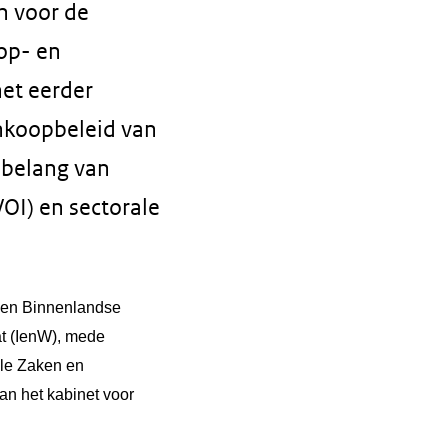
n voor de
op- en
het eerder
nkoopbeleid van
 belang van
I) en sectorale
 en Binnenlandse
at (IenW), mede
ale Zaken en
n het kabinet voor