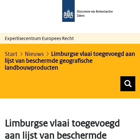
Ministerie van Buitenlandse
Zaken
Expertisecentrum Europees Recht
Start
Nieuws
Limburgse vlaai toegevoegd aan
lijst van beschermde geografische
landbouwproducten
Z
Z
Top menu zoeken
Limburgse vlaai toegevoegd
aan lijst van beschermde