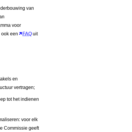
onderbouwing van
an
ramma voor
e ook een
FAQ
uit
akels en
uctuur vertragen;
p tot het indienen
maliseren: voor elk
De Commissie geeft