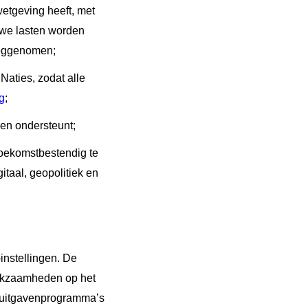
etgeving heeft, met
uwe lasten worden
weggenomen;
Naties, zodat alle
g
;
 en ondersteunt;
oekomstbestendig te
taal, geopolitiek en
instellingen. De
rkzaamheden op het
-uitgavenprogramma’s