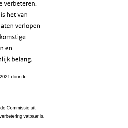
e verbeteren.
is het van
laten verlopen
ekomstige
en en
ijk belang.
l 2021 door de
 de Commissie uit
erbetering vatbaar is.