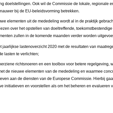
ng doelstellingen. Ook wil de Commissie de lokale, regionale en
s nauwer bij de EU-beleidsvorming betrekken.
we elementen uit de mededeling wordt al in de praktijk gebrach
iezen over het opstellen van doeltreffende, toekomstbestendige
menten zullen in de komende maanden verder worden uitgevoer
et jaarlijkse lastenoverzicht 2020 met de resultaten van maatre
 lasten te verlichten;
herziene richtsnoeren en een toolbox voor betere regelgeving,
et de nieuwe elementen van de mededeling en waarmee concr
ven aan de diensten van de Europese Commissie. Hierbij gaat
e initiatieven en voorstellen als om het beheren en evalueren