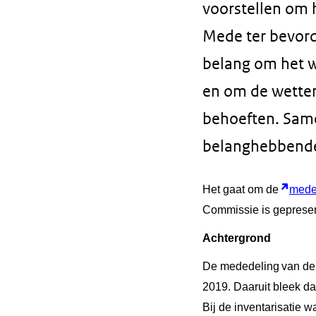
voorstellen om 
Mede ter bevorde
belang om het w
en om de wette
behoeften. Same
belanghebbenden
Het gaat om de
meded
Commissie is gepresen
Achtergrond
De mededeling
van de
2019. Daaruit bleek da
Bij de inventarisatie 