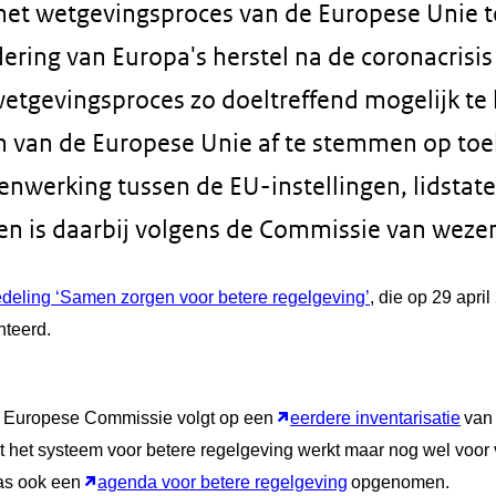
het wetgevingsproces van de Europese Unie t
ring van Europa's herstel na de coronacrisis 
etgevingsproces zo doeltreffend mogelijk te 
n van de Europese Unie af te stemmen op to
nwerking tussen de EU-instellingen, lidstat
 is daarbij volgens de Commissie van wezenl
eling ‘Samen zorgen voor betere regelgeving’
, die op 29 apri
teerd.
 Europese Commissie volgt op een
eerdere inventarisatie
van
t het systeem voor betere regelgeving werkt maar nog wel voor v
was ook een
agenda voor betere regelgeving
opgenomen.