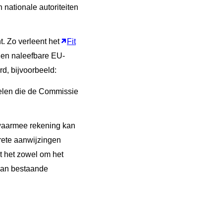
 nationale autoriteiten
t. Zo verleent het
Fit
 en naleefbare EU-
d, bijvoorbeeld:
gelen die de Commissie
 waarmee rekening kan
ete aanwijzingen
 het zowel om het
 van bestaande