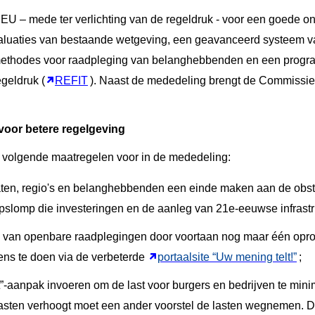
 EU – mede ter verlichting van de regeldruk - voor een goede 
valuaties van bestaande wetgeving, een geavanceerd systeem v
 methodes voor raadpleging van belanghebbenden en een prog
geldruk (
REFIT
). Naast de mededeling brengt de Commissi
voor betere regelgeving
 volgende maatregelen voor in de mededeling:
aten, regio's en belanghebbenden een
einde maken aan de obst
pslomp die investeringen en de aanleg van 21e-eeuwse infrastr
 van openbare raadplegingen door voortaan
nog maar één oproe
vens te doen via de verbeterde
portaalsite “Uw mening telt!”
;
t”-aanpak invoeren om de last voor burgers en bedrijven te mini
 lasten verhoogt moet een ander voorstel de lasten wegnemen. 