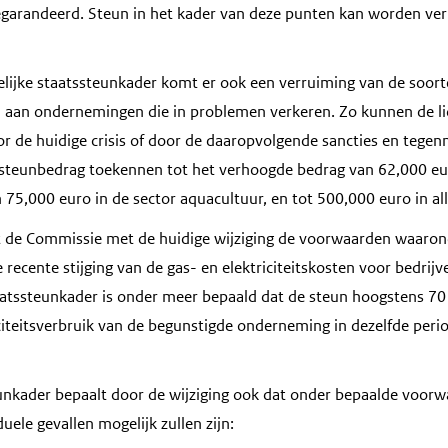
garandeerd. Steun in het kader van deze punten kan worden ver
delijke staatssteunkader komt er ook een verruiming van de soort
n aan ondernemingen die in problemen verkeren. Zo kunnen de li
r de huidige crisis of door de daaropvolgende sancties en tege
 steunbedrag toekennen tot het verhoogde bedrag van 62,000 eu
 75,000 euro in de sector aquacultuur, en tot 500,000 euro in al
t de Commissie met de huidige wijziging de voorwaarden waarond
ecente stijging van de gas- en elektriciteitskosten voor bedrijv
staatssteunkader is onder meer bepaald dat de steun hoogstens 
iciteitsverbruik van de begunstigde onderneming in dezelfde per
teunkader bepaalt door de wijziging ook dat onder bepaalde voor
uele gevallen mogelijk zullen zijn: