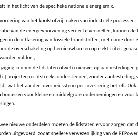
ft in het licht van de specifieke nationale energiemix.
vordering van het koolstofvrij maken van industriële processen
catie van de energievoorziening verder te versnellen, kunnen de 
gen in de uitfasering van fossiele brandstoffen, met name door el
door de overschakeling op hernieuwbare en op elektriciteit gebas
waarden voldoet;
ijziging kunnen de lidstaten ofwel i) nieuwe, op aanbestedingen 
l ii) projecten rechtstreeks ondersteunen, zonder aanbesteding, 
ldt wat het aandeel overheidssteun per investering betreft. Ook
ra bonussen voor kleine en middelgrote ondernemingen en voor b
ssingen.
twee nieuwe onderdelen moeten de lidstaten ervoor zorgen dat d
orden uitgevoerd, zodat snellere verwezenlijking van de REPowe