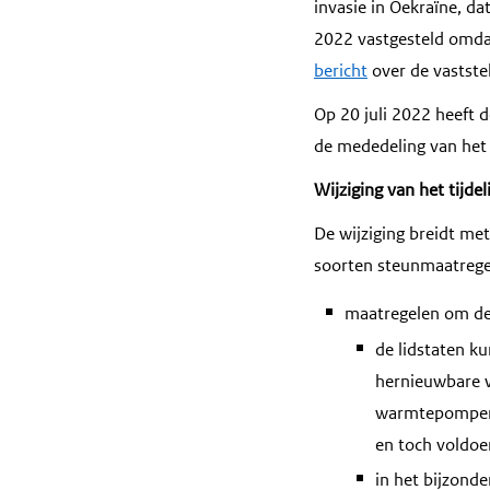
invasie in Oekraïne, da
2022 vastgesteld omda
bericht
over de vaststel
Op 20 juli 2022 heeft 
de mededeling van he
Wijziging van het tijde
De wijziging breidt met
soorten steunmaatreg
maatregelen om de 
de lidstaten k
hernieuwbare w
warmtepompen,
en toch voldoe
in het bijzonde