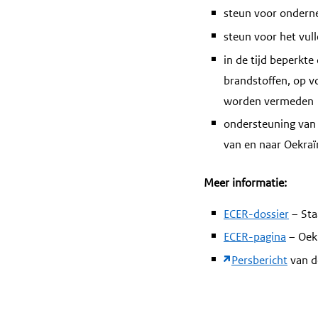
steun voor onderne
steun voor het vul
in de tijd beperkt
brandstoffen, op v
worden vermeden
ondersteuning van
van en naar Oekraï
Meer informatie:
ECER-dossier
– Sta
ECER-pagina
– Oek
Persbericht
van d