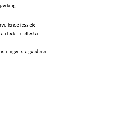
perking;
vuilende fossiele
en lock-in-effecten
rnemingen die goederen