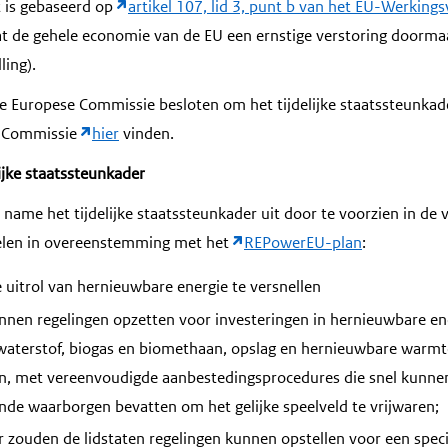
t is gebaseerd op
artikel 107, lid 3, punt b van het EU-Werking
t de gehele economie van de EU een ernstige verstoring doorma
ling).
de Europese Commissie besloten om het tijdelijke staatssteunkade
t Commissie
hier
vinden.
lijke staatssteunkader
 name het tijdelijke staatssteunkader uit door te voorzien in de
elen in overeenstemming met het
REPowerEU-plan
:
uitrol van hernieuwbare energie te versnellen
unnen regelingen opzetten voor investeringen in hernieuwbare en
aterstof, biogas en biomethaan, opslag en hernieuwbare warmt
 met vereenvoudigde aanbestedingsprocedures die snel kunnen
nde waarborgen bevatten om het gelijke speelveld te vrijwaren;
r zouden de lidstaten regelingen kunnen opstellen voor een speci