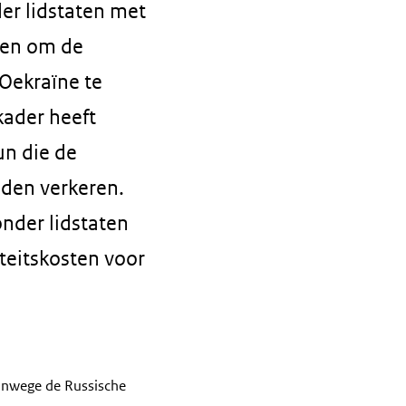
der lidstaten met
men om de
 Oekraïne te
kader heeft
un die de
eden verkeren.
nder lidstaten
iteitskosten voor
vanwege de Russische