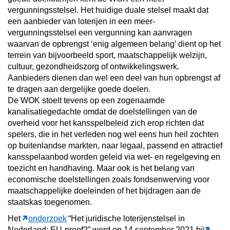
vergunningsstelsel. Het huidige duale stelsel maakt dat
een aanbieder van loterijen in een meer-
vergunningsstelsel een vergunning kan aanvragen
waarvan de opbrengst ‘enig algemeen belang’ dient op het
terrein van bijvoorbeeld sport, maatschappelijk welzijn,
cultuur, gezondheidszorg of ontwikkelingswerk.
Aanbieders dienen dan wel een deel van hun opbrengst af
te dragen aan dergelijke goede doelen.
De WOK stoelt tevens op een zogenaamde
kanalisatiegedachte omdat de doelstellingen van de
overheid voor het kansspelbeleid zich erop richten dat
spelers, die in het verleden nog wel eens hun heil zochten
op buitenlandse markten, naar legaal, passend en attractief
kansspelaanbod worden geleid via wet- en regelgeving en
toezicht en handhaving. Maar ook is het belang van
economische doelstellingen zoals fondsenwerving voor
maatschappelijke doeleinden of het bijdragen aan de
staatskas toegenomen.
Het
onderzoek
“Het juridische loterijenstelsel in
Nederland: EU-proof?” werd op 14 september 2021 bij