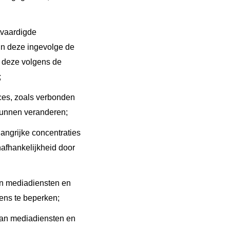
tvaardigde
in deze ingevolge de
 deze volgens de
;
ces, zoals verbonden
kunnen veranderen;
langrijke concentraties
nafhankelijkheid door
an mediadiensten en
ens te beperken;
 van mediadiensten en