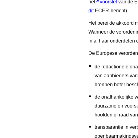
het
voorstel
van de E
dit
ECER-bericht).
Het bereikte akkoord 
Wanneer de verordening
in al haar onderdelen 
De Europese verordeni
de redactionele onaf
van aanbieders van 
bronnen beter besc
de onafhankelijke w
duurzame en voorsp
hoofden of raad van
transparantie in v
openbaarmakingsvere