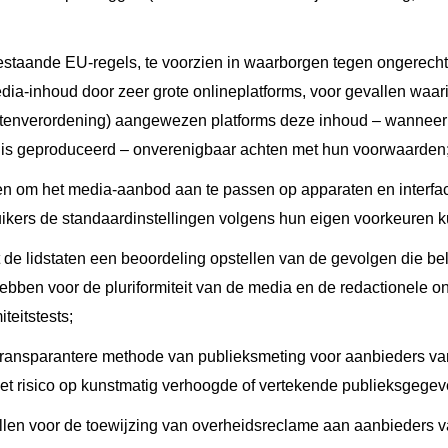
staande EU-regels, te voorzien in waarborgen tegen ongerech
dia-inhoud door zeer grote onlineplatforms, voor gevallen waar
stenverordening) aangewezen platforms deze inhoud – wanneer
t is geproduceerd – onverenigbaar achten met hun voorwaarden
ren om het media-aanbod aan te passen op apparaten en interfa
uikers de standaardinstellingen volgens hun eigen voorkeuren 
t de lidstaten een beoordeling opstellen van de gevolgen die be
bben voor de pluriformiteit van de media en de redactionele o
teitstests;
 transparantere methode van publieksmeting voor aanbieders v
et risico op kunstmatig verhoogde of vertekende publieksgegev
tellen voor de toewijzing van overheidsreclame aan aanbieders