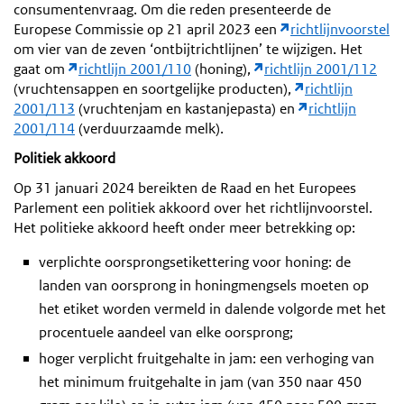
consumentenvraag. Om die reden presenteerde de
Europese Commissie op 21 april 2023 een
richtlijnvoorstel
om vier van de zeven ‘ontbijtrichtlijnen’ te wijzigen. Het
gaat om
richtlijn 2001/110
(honing),
richtlijn 2001/112
(vruchtensappen en soortgelijke producten),
richtlijn
2001/113
(vruchtenjam en kastanjepasta) en
richtlijn
2001/114
(verduurzaamde melk).
Politiek akkoord
Op 31 januari 2024 bereikten de Raad en het Europees
Parlement een politiek akkoord over het richtlijnvoorstel.
Het politieke akkoord heeft onder meer betrekking op:
verplichte oorsprongsetikettering voor honing: de
landen van oorsprong in honingmengsels moeten op
het etiket worden vermeld in dalende volgorde met het
procentuele aandeel van elke oorsprong;
hoger verplicht fruitgehalte in jam: een verhoging van
het minimum fruitgehalte in jam (van 350 naar 450