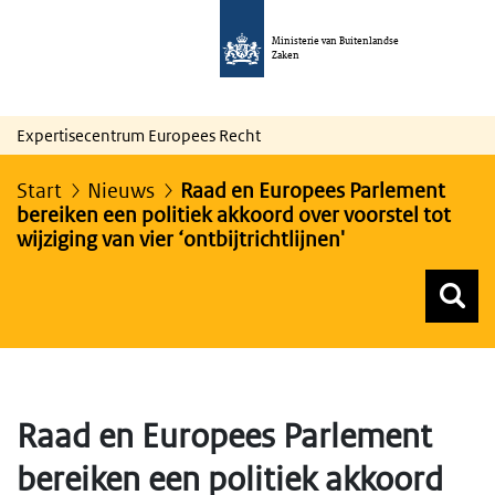
Ministerie van Buitenlandse
Zaken
Expertisecentrum Europees Recht
Start
Nieuws
Raad en Europees Parlement
bereiken een politiek akkoord over voorstel tot
wijziging van vier ‘ontbijtrichtlijnen'
Z
Z
Top menu zoeken
Raad en Europees Parlement
bereiken een politiek akkoord