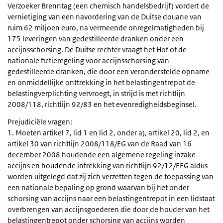
Verzoeker Brenntag (een chemisch handelsbedrijf) vordert de
vernietiging van een navordering van de Duitse douane van
ruim 62 miljoen euro, na vermeende onregelmatigheden bij
175 leveringen van gedestilleerde dranken onder een
accijnsschorsing. De Duitse rechter vraagt het Hof of de
nationale fictieregeling voor accijnsschorsing van
gedestilleerde dranken, die door een veronderstelde opname
en onmiddellijke onttrekking in het belastingentrepot de
belastingverplichting vervroegt, in strijd is met richtlijn
2008/118, richtlijn 92/83 en het evenredigheidsbeginsel.
Prejudiciële vragen:
1. Moeten artikel 7, lid 1 en lid 2, onder a), artikel 20, lid 2, en
artikel 30 van richtlijn 2008/118/EG van de Raad van 16
december 2008 houdende een algemene regeling inzake
accijns en houdende intrekking van richtlijn 92/12/EEG aldus
worden uitgelegd dat zij zich verzetten tegen de toepassing van
een nationale bepaling op grond waarvan bij het onder
schorsing van accijns naar een belastingentrepot in een lidstaat
overbrengen van accijnsgoederen die door de houder van het
belastingentrepot onder schorsing van accijns worden