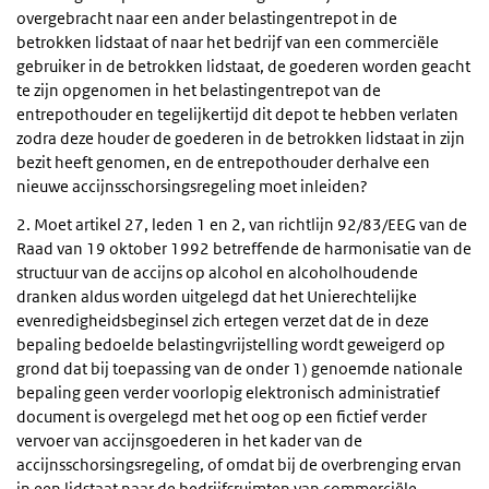
overgebracht naar een ander belastingentrepot in de
betrokken lidstaat of naar het bedrijf van een commerciële
gebruiker in de betrokken lidstaat, de goederen worden geacht
te zijn opgenomen in het belastingentrepot van de
entrepothouder en tegelijkertijd dit depot te hebben verlaten
zodra deze houder de goederen in de betrokken lidstaat in zijn
bezit heeft genomen, en de entrepothouder derhalve een
nieuwe accijnsschorsingsregeling moet inleiden?
2. Moet artikel 27, leden 1 en 2, van richtlijn 92/83/EEG van de
Raad van 19 oktober 1992 betreffende de harmonisatie van de
structuur van de accijns op alcohol en alcoholhoudende
dranken aldus worden uitgelegd dat het Unierechtelijke
evenredigheidsbeginsel zich ertegen verzet dat de in deze
bepaling bedoelde belastingvrijstelling wordt geweigerd op
grond dat bij toepassing van de onder 1) genoemde nationale
bepaling geen verder voorlopig elektronisch administratief
document is overgelegd met het oog op een fictief verder
vervoer van accijnsgoederen in het kader van de
accijnsschorsingsregeling, of omdat bij de overbrenging ervan
in een lidstaat naar de bedrijfsruimten van commerciële