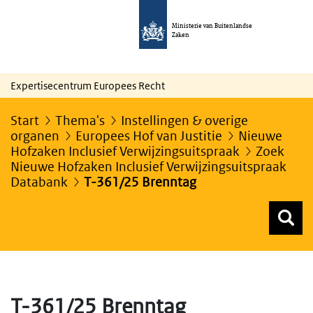
Ministerie van Buitenlandse
Zaken
Expertisecentrum Europees Recht
Start
Thema's
Instellingen & overige
organen
Europees Hof van Justitie
Nieuwe
Hofzaken Inclusief Verwijzingsuitspraak
Zoek
Nieuwe Hofzaken Inclusief Verwijzingsuitspraak
Databank
T-361/25 Brenntag
Z
Z
Top menu zoeken
T-361/25 Brenntag