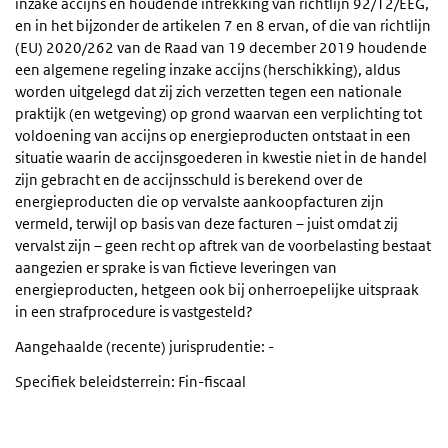
inzake accijns en houdende intrekking van richtlijn 92/12/EEG,
en in het bijzonder de artikelen 7 en 8 ervan, of die van richtlijn
(EU) 2020/262 van de Raad van 19 december 2019 houdende
een algemene regeling inzake accijns (herschikking), aldus
worden uitgelegd dat zij zich verzetten tegen een nationale
praktijk (en wetgeving) op grond waarvan een verplichting tot
voldoening van accijns op energieproducten ontstaat in een
situatie waarin de accijnsgoederen in kwestie niet in de handel
zijn gebracht en de accijnsschuld is berekend over de
energieproducten die op vervalste aankoopfacturen zijn
vermeld, terwijl op basis van deze facturen – juist omdat zij
vervalst zijn – geen recht op aftrek van de voorbelasting bestaat
aangezien er sprake is van fictieve leveringen van
energieproducten, hetgeen ook bij onherroepelijke uitspraak
in een strafprocedure is vastgesteld?
Aangehaalde (recente) jurisprudentie: -
Specifiek beleidsterrein: Fin-fiscaal