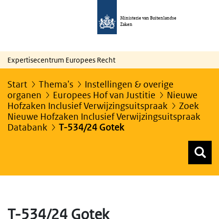
Ministerie van Buitenlandse
Zaken
Expertisecentrum Europees Recht
Start
Thema's
Instellingen & overige
organen
Europees Hof van Justitie
Nieuwe
Hofzaken Inclusief Verwijzingsuitspraak
Zoek
Nieuwe Hofzaken Inclusief Verwijzingsuitspraak
Databank
T-534/24 Gotek
Z
Z
Top menu zoeken
T-534/24 Gotek