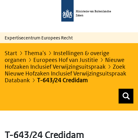
Ministerie van Buitenlandse
Zaken
Expertisecentrum Europees Recht
Start
Thema's
Instellingen & overige
organen
Europees Hof van Justitie
Nieuwe
Hofzaken Inclusief Verwijzingsuitspraak
Zoek
Nieuwe Hofzaken Inclusief Verwijzingsuitspraak
Databank
T-643/24 Credidam
Z
Z
Top menu zoeken
T-643/24 Credidam