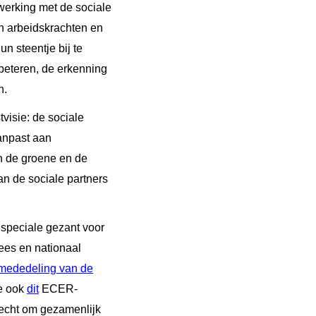
werking met de sociale
an arbeidskrachten en
 steentje bij te
beteren, de erkenning
n.
visie: de sociale
aanpast aan
n de groene en de
an de sociale partners
speciale gezant voor
ees en nationaal
mededeling van de
ie ook
dit
ECER-
recht om gezamenlijk