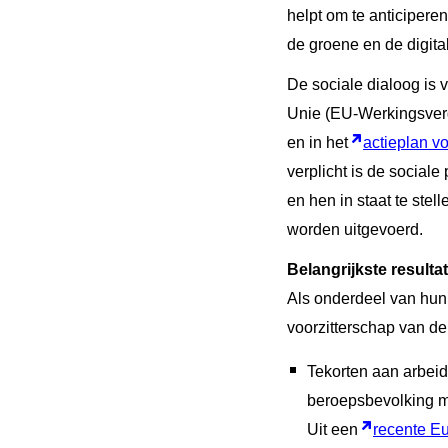
helpt om te anticipere
de groene en de digital
De sociale dialoog is v
Unie (EU-Werkingsverd
en in het
actieplan vo
verplicht is de social
en hen in staat te st
worden uitgevoerd.
Belangrijkste resulta
Als onderdeel van hun 
voorzitterschap van d
Tekorten aan arbei
beroepsbevolking me
Uit een
recente E