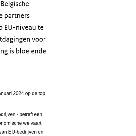
 Belgische
e partners
p EU-niveau te
itdagingen voor
ng is bloeiende
anuari 2024 op de top
rijven - betreft een
conomische welvaart,
 van EU-bedrijven en