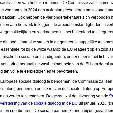
fsactiviteiten van het mkb remmen. De Commissie zal in samen
in het voorjaar van 2024 een actieplan presenteren om tekorten a
 pakken. Ook hebben de vier ondertekenaars zich verbonden hun
sen aan het werk te krijgen, de arbeidsomstandigheden te ver
 vergemakkelijken en werknemers uit het buitenland te integrere
 dialoog centraal te stellen in de gemeenschappelijke toekomst
 essentiële rol bij de wijze waarop de EU reageert op en zich 
mische en sociale omstandigheden, onder meer in het licht va
De verklaring herhaalt de vastbeslotenheid van de EU om de rol v
g ten volle te eerbiedigen en te bevorderen.
 Europese sociale dialoog te benoemen: de Commissie zal een 
e dialoog benoemen om de rol van de sociale dialoog op Europ
n en verder te versterken. De gezant zal de uitvoering van de
ersterking van de sociale dialoog in de EU
uit januari 2023 (z
en en coördineren. De sociale partners kunnen bij de gezant te