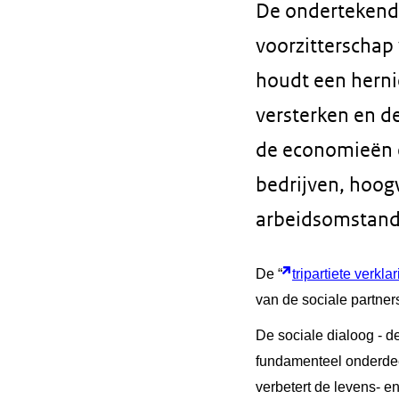
De ondertekende
voorzitterschap
houdt een herni
versterken en d
de economieën e
bedrijven, hoog
arbeidsomstand
De “
tripartiete verk
van de sociale partner
De sociale dialoog - d
fundamenteel onderdee
verbetert de levens- 