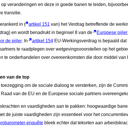
n op veranderingen en deze in goede banen te leiden, bijvoorbee
e transitie.
erankerd in (
artikel 151
van) het Verdrag betreffende de werk
rag) en wordt benadrukt in beginsel 8 van de
Europese pijler
or de pijler
. In
artikel 154
EU-Werkingsverdrag is bepaald dat
e partners te raadplegen over wetgevingsvoorstellen op het gebie
ellen te onderhandelen over overeenkomsten die door middel va
ten van de top
toezegging om de sociale dialoog te versterken, zijn de Commi
e Raad van de EU en de Europese sociale partners overeenge
dskrachten en vaardigheden aan te pakken: hoogwaardige bane
t de juiste vaardigheden zijn essentieel voor het concurrenti
urobarometer-enquête
bleek echter dat tekorten aan arbeidskra