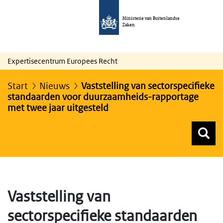
Ministerie van Buitenlandse
Zaken
Expertisecentrum Europees Recht
Start
Nieuws
Vaststelling van sectorspecifieke
standaarden voor duurzaamheids-rapportage
met twee jaar uitgesteld
Z
Z
Top menu zoeken
Vaststelling van
sectorspecifieke standaarden