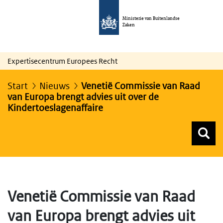
Ministerie van Buitenlandse
Zaken
Expertisecentrum Europees Recht
Start
Nieuws
Venetië Commissie van Raad
van Europa brengt advies uit over de
Kindertoeslagenaffaire
Z
Z
Top menu zoeken
Venetië Commissie van Raad
van Europa brengt advies uit