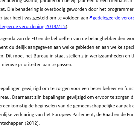
benadering waarbij parallel om de vijf jaar een breed thematisch
zet. Die benadering is overbodig geworden door het programme
r jaar heeft vastgesteld om te voldoen aan
gedelegeerde vero
legeerde verordening 2019/715
).
sagenda van de EU en de behoeften van de belanghebbenden wordt
t duidelijk aangegeven aan welke gebieden en aan welke specif
n. Dit moet het Bureau in staat stellen zijn werkzaamheden en t
n nieuwe prioriteiten aan te passen.
 bepalingen gewijzigd om te zorgen voor een beter beheer en fun
reau. Daarnaast zijn bepalingen gewijzigd om ervoor te zorgen 
ereenkomstig de beginselen van de gemeenschappelijke aanpak d
menlijke verklaring van het Europees Parlement, de Raad en de E
entschappen (2012).