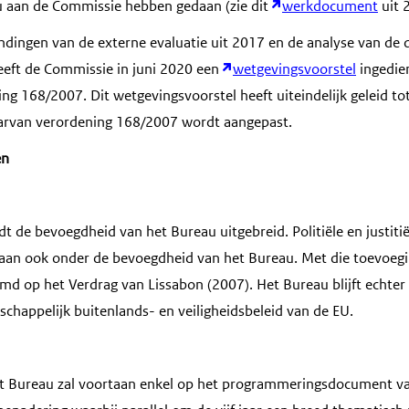
u aan de Commissie hebben gedaan (zie dit
werkdocument
uit 
indingen van de externe evaluatie uit 2017 en de analyse van de 
eft de Commissie in juni 2020 een
wetgevingsvoorstel
ingedie
ng 168/2007. Dit wetgevingsvoorstel heeft uiteindelijk geleid to
aarvan verordening 168/2007 wordt aangepast.
en
dt de bevoegdheid van het Bureau uitgebreid. Politiële en justit
rtaan ook onder de bevoegdheid van het Bureau. Met die toevoe
md op het Verdrag van Lissabon (2007). Het Bureau blijft echte
chappelijk buitenlands- en veiligheidsbeleid van de EU.
et Bureau zal voortaan enkel op het programmeringsdocument v