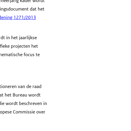
 meerjarig kader wordt
ringsdocument dat het
rdening 1271/2013
 in het jaarlijkse
ieke projecten het
hematische focus te
ctioneren van de raad
dat het Bureau wordt
ie wordt beschreven in
uropese Commissie over