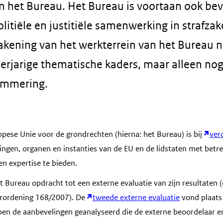
 het Bureau. Het Bureau is voortaan ook be
olitiële en justitiële samenwerking in strafza
akening van het werkterrein van het Bureau n
rjarige thematische kaders, maar alleen no
rammering.
pese Unie voor de grondrechten (hierna: het Bureau) is bij
ver
ingen, organen en instanties van de EU en de lidstaten met betre
en expertise te bieden.
et Bureau opdracht tot een externe evaluatie van zijn resultaten 
erordening 168/2007). De
tweede externe evaluatie
vond plaats
en de aanbevelingen geanalyseerd die de externe beoordelaar en