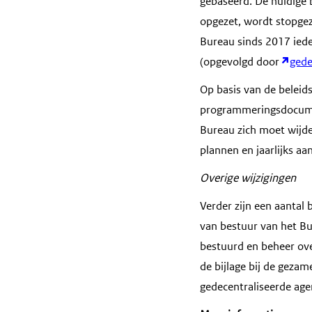
gebaseerd. De huidige 
opgezet, wordt stopge
Bureau sinds 2017 iede
(opgevolgd door
gede
Op basis van de beleid
programmeringsdocumen
Bureau zich moet wijde
plannen en jaarlijks aa
Overige wijzigingen
Verder zijn een aantal
van bestuur van het Bu
bestuurd en beheer ov
de bijlage bij de geza
gedecentraliseerde ag