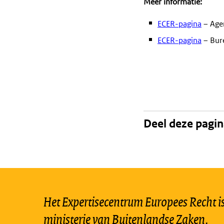
Meer informatie:
ECER-pagina
– Age
ECER-pagina
– Bur
Deel deze pagi
Het Expertisecentrum Europees Recht is 
ministerie van Buitenlandse Zaken.