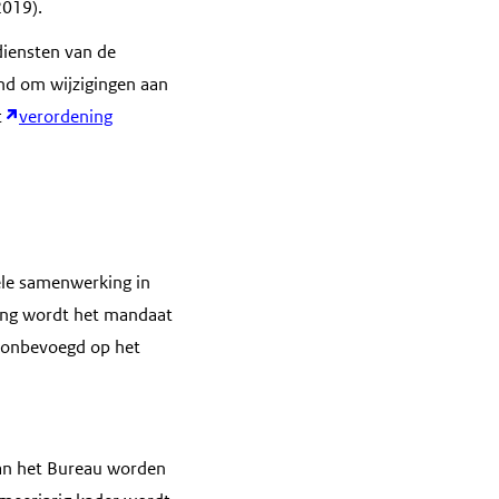
2019).
diensten van de
nd om wijzigingen aan
t
verordening
iële samenwerking in
ging wordt het mandaat
r onbevoegd op het
an het Bureau worden