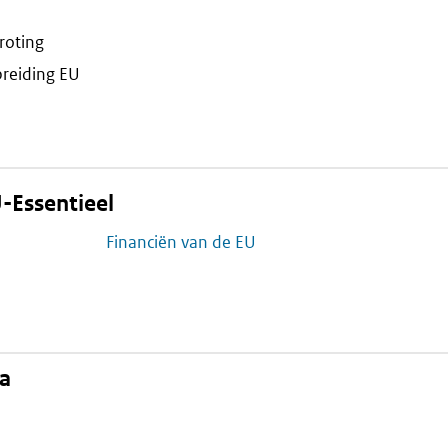
roting
breiding EU
-Essentieel
Financiën van de EU
na