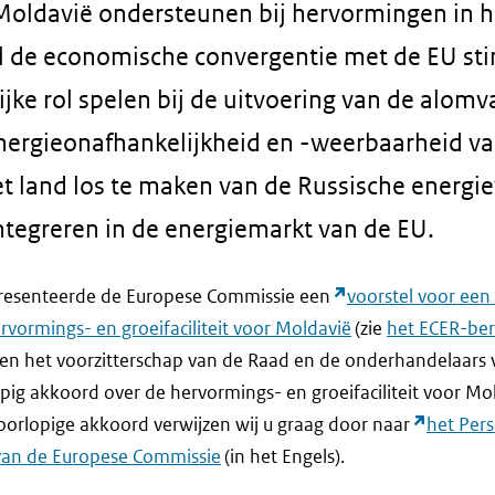
l Moldavië ondersteunen bij hervormingen in h
al de economische convergentie met de EU sti
jke rol spelen bij de uitvoering van de alom
energie­onafhankelijkheid en -weerbaarheid va
het land los te maken van de Russische energi
integreren in de energiemarkt van de EU.
resenteerde de Europese Commissie een
voorstel voor een
rvormings- en groeifaciliteit voor Moldavië
(zie
het ECER-ber
ten het voorzitterschap van de Raad en de onderhandelaars
pig akkoord over de hervormings- en groeifaciliteit voor Mo
oorlopige akkoord verwijzen wij u graag door naar
het Pers
 van de Europese Commissie
(in het Engels).