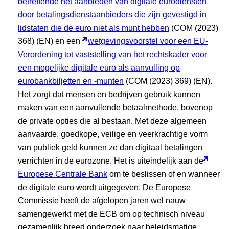
betreffende het aanbieden van digitale eurodiensten
door betalingsdienstaanbieders die zijn gevestigd in
lidstaten die de euro niet als munt hebben
(COM (2023)
368) (EN) en een
wetgevingsvoorstel voor een EU-
Verordening tot vaststelling van het rechtskader voor
een mogelijke digitale euro als aanvulling op
eurobankbiljetten en -munten
(COM (2023) 369) (EN).
Het zorgt dat mensen en bedrijven gebruik kunnen
maken van een aanvullende betaalmethode, bovenop
de private opties die al bestaan. Met deze algemeen
aanvaarde, goedkope, veilige en veerkrachtige vorm
van publiek geld kunnen ze dan digitaal betalingen
verrichten in de eurozone. Het is uiteindelijk aan de
Europese Centrale Bank
om te beslissen of en wanneer
de digitale euro wordt uitgegeven. De Europese
Commissie heeft de afgelopen jaren wel nauw
samengewerkt met de ECB om op technisch niveau
gezamenlijk breed onderzoek naar beleidsmatige,