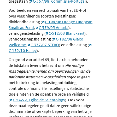
toegestaan (
C-367/98, Commissie/Portugal
).
Voorbeelden van rechtspraak van het EU-Hof
over verschillende soorten belastingen:
dividendbelasting (
C-194/06 Orange European
Smallcap Fund
,
C-379/05 Amurta
),
vermogensbelasting (
C-512/03 Blanckaert
),
vennootschapsbelasting (
C-182/08 Glaxo
Wellcome
,
C-377/07 STEKO
) en erfbelasting (
C-132/10 Halley
).
Op grond van artikel 65, lid 1, sub b behouden
de lidstaten tevens het recht om
alle nodige
maatregelen te nemen om overtredingen van de
nationale wetten en voorschriften tegen te gaan
met betrekking tot belastingontduiking,
controle op financiële instellingen, statistische
doeleinden en de openbare orde en veiligheid
(
C-54/99, Eglise de Scientology
). Ook voor
deze maatregelen geldt dat ze geen willekeurige
discriminatie of verkapte beperking van het vrije