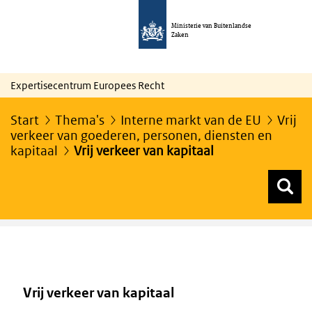
Ministerie van Buitenlandse
Zaken
Expertisecentrum Europees Recht
Start
Thema's
Interne markt van de EU
Vrij
verkeer van goederen, personen, diensten en
kapitaal
Vrij verkeer van kapitaal
Z
Z
Top menu zoeken
Vrij verkeer van kapitaal