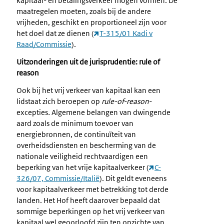
kapitaal- en betalingsverkeer mogen vormen. De
maatregelen moeten, zoals bij de andere
vrijheden, geschikt en proportioneel zijn voor
het doel dat ze dienen (
T-315/01 Kadi v
Raad/Commissie
).
Uitzonderingen uit de jurisprudentie: rule of
reason
Ook bij het vrij verkeer van kapitaal kan een
lidstaat zich beroepen op
rule-of-reason-
excepties
.
Algemene belangen van dwingende
aard zoals de minimum toevoer van
energiebronnen, de continuïteit van
overheidsdiensten en bescherming van de
nationale veiligheid rechtvaardigen een
beperking van het vrije kapitaalverkeer (
C-
326/07, Commissie/Italië
). Dit geldt eveneens
voor kapitaalverkeer met betrekking tot derde
landen. Het Hof heeft daarover bepaald dat
sommige beperkingen op het vrij verkeer van
kapitaal wel geoorloofd zijn ten opzichte van