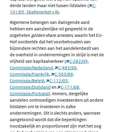
derde landen maar niet tussen lidstaten (
C-
101/05, Skatteverket v A
).
Algemene belangen van dwingende aard
hebben een aanzienlijke rol gespeeld in de
zogeheten
golden share arresten,
waarin het EU-
Hof oordeelde dat het voorbehouden van
bijzondere rechten aan het aandelenbezit van
de overheid in ondernemingen in strijd is met de
vrijheid van kapitaalverkeer (
C-282/04,
Commissie/Nederland
,
C-483/99,
Commissie/Frankrijk
,
C-503/99,
Commissie/België
,
C-112/05,
Commissie/Duitsland
en
C-171/08,
Commissie/Portugal
). Immers, dergelijke
aandelen ontmoedigen investeerders uit andere
lidstaten om te investeren in zulke
ondernemingen. Dit is slechts anders, wanneer
aangetoond wordt dat die beperkingen
noodzakelijk en proportioneel zijn met het oog