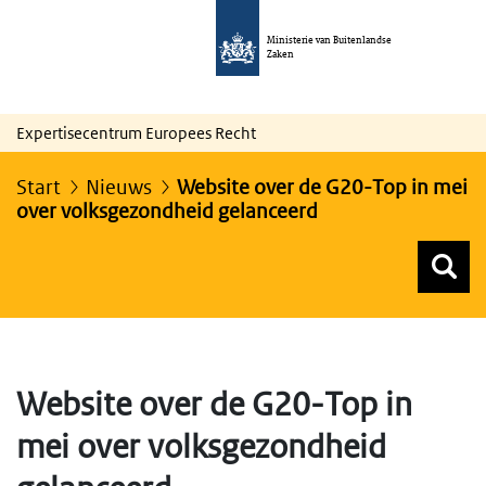
Ministerie van Buitenlandse
Zaken
Expertisecentrum Europees Recht
Start
Nieuws
Website over de G20-Top in mei
over volksgezondheid gelanceerd
Z
Z
Top menu zoeken
Website over de G20-Top in
mei over volksgezondheid