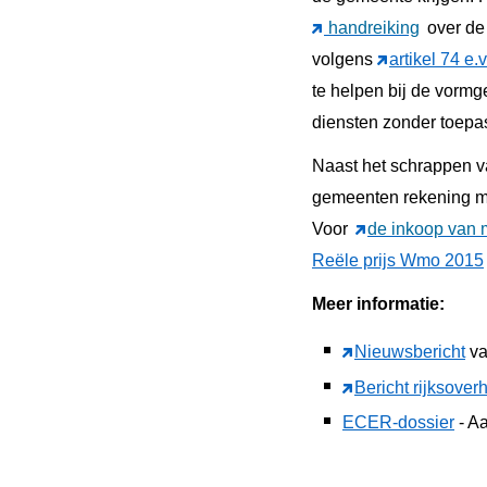
handreiking
over de
volgens
artikel 74 e.
te helpen bij de vorm
diensten zonder toepas
Naast het schrappen va
gemeenten rekening me
Voor
de inkoop van 
Reële prijs Wmo 2015
Meer informatie:
Nieuwsbericht
v
Bericht rijksover
ECER-dossier
- A