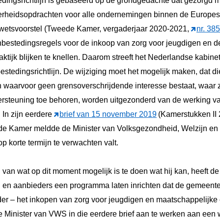
ingsrichtlijn is gebaseerd op de grondgedachte dat gezorgd 
overheidsopdrachten voor alle ondernemingen binnen de Europe
et wetsvoorstel (Tweede Kamer, vergaderjaar 2020-2021,
nr. 385
bestedingsregels voor de inkoop van zorg voor jeugdigen en d
aktijk blijken te knellen. Daarom streeft het Nederlandse kabine
tedingsrichtlijn. De wijziging moet het mogelijk maken, dat die
n waarvoor geen grensoverschrijdende interesse bestaat, waar 
rsteuning toe behoren, worden uitgezonderd van de werking va
 In zijn eerdere
brief van 15 november 2019
(Kamerstukken II 
ede Kamer meldde de Minister van Volksgezondheid, Welzijn en
op korte termijn te verwachten valt.
an wat op dit moment mogelijk is te doen wat hij kan, heeft d
n aanbieders een programma laten inrichten dat de gemeenten
er – het inkopen van zorg voor jeugdigen en maatschappelijke
 Minister van VWS in die eerdere brief aan te werken aan een