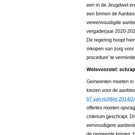
een in de Jeugdwet e
een binnen de Aanbest
vereenvoudigde aanbes
vergaderjaar 2020-20
De regering hoopt hie
inkopen van zorg voor
procedure’ te verminde
Wetsvoorstel: schrap
Gemeenten moeten in a
kiezen voor de aanbied
67 van richtlijn 2014/2
offertes moeten opvrag
criterium geschrapt. D
eenvoudigere aanbeste
de gemeente krijgen. 