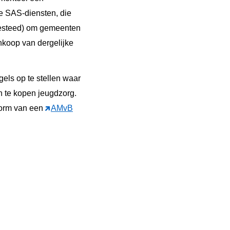
e SAS-diensten, die
besteed) om gemeenten
nkoop van dergelijke
els op te stellen waar
n te kopen jeugdzorg.
vorm van een
AMvB