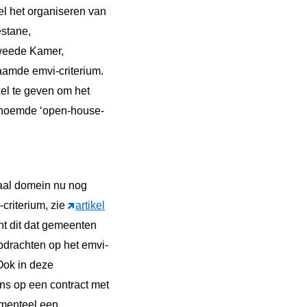
l het organiseren van
estane,
Tweede Kamer,
aamde emvi-criterium.
el te geven om het
enoemde ‘open-house-
aal domein nu nog
criterium, zie
artikel
nt dit dat gemeenten
pdrachten op het emvi-
Ook in deze
ns op een contract met
omenteel een