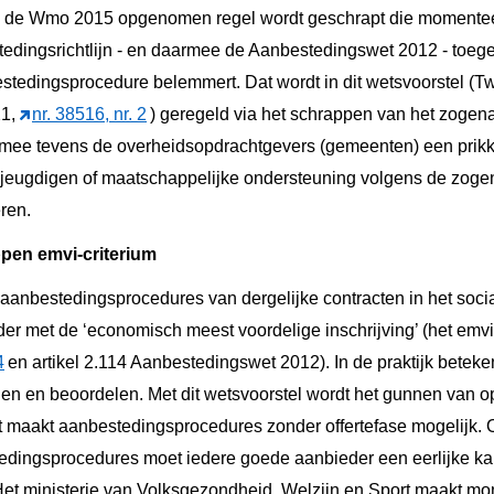
n de Wmo 2015 opgenomen regel wordt geschrapt die momentee
edingsrichtlijn - en daarmee de Aanbestedingswet 2012 - toeg
tedingsprocedure belemmert. Dat wordt in dit wetsvoorstel (
21,
nr. 38516, nr. 2
) geregeld via het schrappen van het zogen
rmee tevens de overheidsopdrachtgevers (gemeenten) een prikk
 jeugdigen of maatschappelijke ondersteuning volgens de zog
ren.
pen emvi-criterium
anbestedingsprocedures van dergelijke contracten in het soci
er met de ‘economisch meest voordelige inschrijving’ (het emvi-
4
en artikel 2.114 Aanbestedingswet 2012). In de praktijk beteke
en en beoordelen. Met dit wetsvoorstel wordt het gunnen van o
it maakt aanbestedingsprocedures zonder offertefase mogelijk. 
dingsprocedures moet iedere goede aanbieder een eerlijke ka
Het ministerie van Volksgezondheid, Welzijn en Sport maakt m