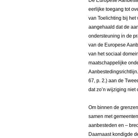
De Europese Aanbested
eerlijke toegang tot 
van Toelichting bij h
aangehaald dat de aan
ondersteuning in de pr
van de Europese Aanbes
van het sociaal domei
maatschappelijke onde
Aanbestedingsrichtlijn.
67, p. 2.) aan de Twe
dat zo’n wijziging niet 
Om binnen de grenzen v
samen met gemeenten e
aanbesteden en – bred
Daarnaast kondigde de