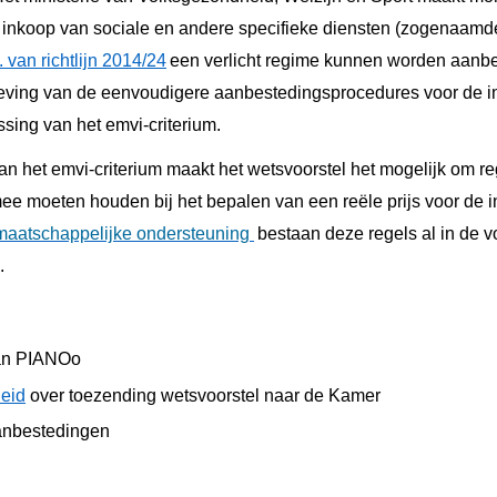
 inkoop van sociale en andere specifieke diensten (zogenaamd
v. van richtlijn 2014/24
een verlicht regime kunnen worden aan
geving van de eenvoudigere aanbestedingsprocedures voor de i
sing van het emvi-criterium.
n het emvi-criterium maakt het wetsvoorstel het mogelijk om reg
e moeten houden bij het bepalen van een reële prijs voor de i
maatschappelijke ondersteuning
bestaan deze regels al in de 
.
an PIANOo
heid
over toezending wetsvoorstel naar de Kamer
anbestedingen