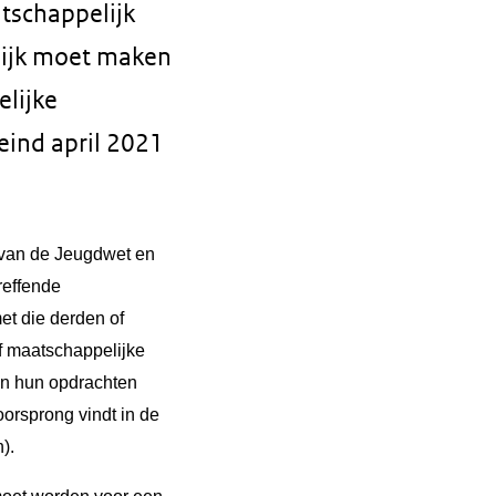
tschappelijk
ijk moet maken
lijke
eind april 2021
g van de Jeugdwet en
reffende
et die derden of
f maatschappelijke
en hun opdrachten
orsprong vindt in de
).