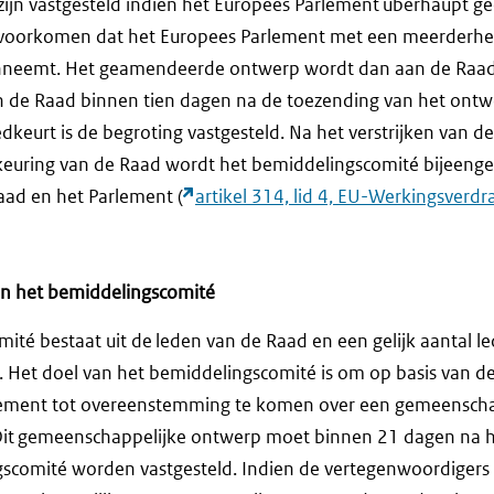
ijn vastgesteld indien het Europees Parlement überhaupt geen
 voorkomen dat het Europees Parlement met een meerderhei
eemt. Het geamendeerde ontwerp wordt dan aan de Raad
 de Raad binnen tien dagen na de toezending van het ontwe
urt is de begroting vastgesteld. Na het verstrijken van de 
euring van de Raad wordt het bemiddelingscomité bijeeng
aad en het Parlement (
artikel 314, lid 4, EU-Werkingsverdr
n het bemiddelingscomité
ité bestaat uit de leden van de Raad en een gelijk aantal l
 Het doel van het bemiddelingscomité is om op basis van d
lement tot overeenstemming te komen over een gemeenscha
 Dit gemeenschappelijke ontwerp moet binnen 21 dagen na 
scomité worden vastgesteld. Indien de vertegenwoordigers