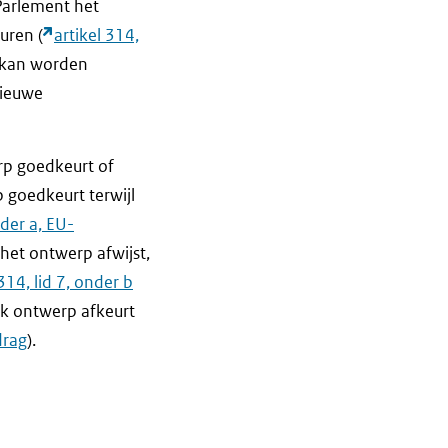
Parlement het
uren (
artikel 314,
 kan worden
nieuwe
rp goedkeurt of
 goedkeurt terwijl
nder a, EU-
het ontwerp afwijst,
 314, lid 7, onder b
ijk ontwerp afkeurt
drag
).