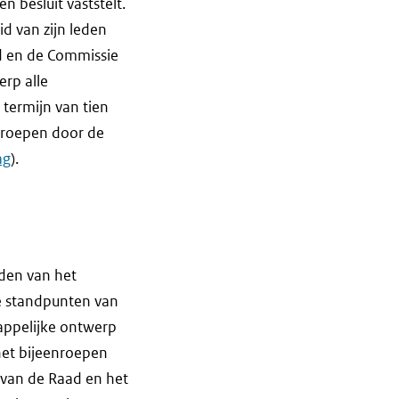
 besluit vaststelt.
d van zijn leden
 en de Commissie
rp alle
termijn van tien
eroepen door de
ag
).
eden van het
e standpunten van
ppelijke ontwerp
het bijeenroepen
 van de Raad en het