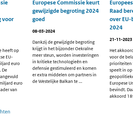
sie
Europese Commissie keurt
Europees
gewijzigde begroting 2024
Raad ber
 voor
goed
over EU-
2024
08-03-2024
21-11-2023
Dankzij de gewijzigde begroting
krijgt in het bijzonder Oekraïne
 heeft op
Het akkoord 
meer steun, worden investeringen
kse EU-
voor de bel
in kritieke technologieën en
ljard euro
prioriteiten
defensie gestimuleerd en komen
. De
speelt in op
er extra middelen om partners in
aangevuld
geopolitieke
de Westelijke Balkan te ...
miljard euro
Europese Un
kader van
bevindt. Da
akkoord 189
chten