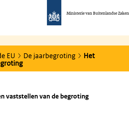
Ministerie van Buitenlandse Zake
de EU
De jaarbegroting
Het
egroting
en vaststellen van de begroting