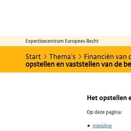
Expertisecentrum Europees Recht
Start
Thema's
Financiën van 
opstellen en vaststellen van de b
Het opstellen 
Op deze pagina:
Inleiding