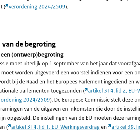
t (
verordening 2024/2509
).
n van de begroting
 een (ontwerp)begroting
ie moet uiterlijk op 1 september van het jaar dat voorafgaa
 moet worden uitgevoerd een voorstel indienen voor een o
rdt bij de Raad en het Europees Parlement ingediend en wo
nationale parlementen toegezonden (
artikel 314, lid 2, EU
 verordening 2024/2509
). De Europese Commissie stelt deze 
e ramingen van de uitgaven en inkomsten die door de instell
jn opgesteld. De instellingen van de EU moeten deze raminge
en (
artikel 314, lid 1, EU-Werkingsverdrag
en
artikel 39, l