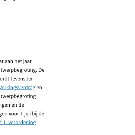
t aan het jaar
ntwerpbegroting. De
rdt tevens ter
-Werkingsverdrag
en
ontwerpbegroting
ingen en de
n voor 1 juli bij de
id 1, verordening