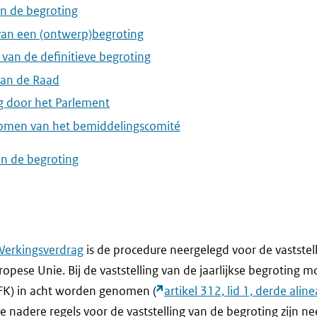
an de begroting
van een (ontwerp)begroting
 van de definitieve begroting
van de Raad
 door het Parlement
omen van het bemiddelingscomité
an de begroting
Werkingsverdrag
is de procedure neergelegd voor de vaststell
opese Unie. Bij de vaststelling van de jaarlijkse begroting m
FK) in acht worden genomen (
artikel 312, lid 1, derde alin
De nadere regels voor de vaststelling van de begroting zijn ne