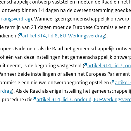
enschappelijk ontwerp vaststellen moeten de Raad en het 
 ontwerp binnen 14 dagen na de overeenstemming goedke
erkingsverdrag
). Wanneer geen gemeenschappelijk ontwerp
 de termijn van 21 dagen moet de Europese Commissie een 
ndienen (
artikel 314, lid 8, EU-Werkingsverdrag
).
ropees Parlement als de Raad het gemeenschappelijk ontwe
 of één van deze instellingen het gemeenschappelijk ontwerp
it neemt, is de begroting vastgesteld (
artikel 314, lid 7, o
Wanneer beide instellingen of alleen het Europees Parlement 
ommissie een nieuwe ontwerpbegroting opstellen (
artikel
erdrag
). Als de Raad als enige instelling het gemeenschappel
e procedure (zie
artikel 314, lid 7, onder d, EU-Werkingsver