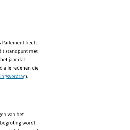
s Parlement heeft
 dit standpunt met
het jaar dat
d alle redenen die
kingsverdrag
).
gen van het
 begroting wordt