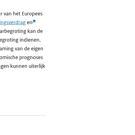
er van het Europees
kingsverdrag
en
jaarbegroting kan de
groting indienen.
raming van de eigen
nomische prognoses
ngen kunnen uiterlijk