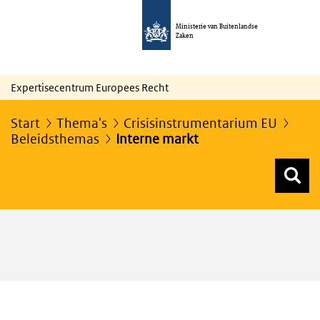
Ministerie van Buitenlandse
Zaken
Expertisecentrum Europees Recht
Start
Thema's
Crisisinstrumentarium EU
Beleidsthemas
Interne markt
Z
Z
Top menu zoeken