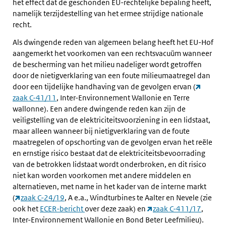
het effect dat de geschonden EU-rechtelijke bepaling heeft,
namelijk terzijdestelling van het ermee strijdige nationale
recht.
Als dwingende reden van algemeen belang heeft het EU-Hof
aangemerkt het voorkomen van een rechtsvacuüm wanneer
de bescherming van het milieu nadeliger wordt getroffen
door de nietigverklaring van een foute milieumaatregel dan
door een tijdelijke handhaving van de gevolgen ervan (
zaak C-41/11
, Inter-Environnement Wallonie en Terre
wallonne). Een andere dwingende reden kan zijn de
veiligstelling van de elektriciteitsvoorziening in een lidstaat,
maar alleen wanneer bij nietigverklaring van de foute
maatregelen of opschorting van de gevolgen ervan het reële
en ernstige risico bestaat dat de elektriciteitsbevoorrading
van de betrokken lidstaat wordt onderbroken, en dit risico
niet kan worden voorkomen met andere middelen en
alternatieven, met name in het kader van de interne markt
(
zaak C-24/19
, A e.a., Windturbines te Aalter en Nevele (zie
ook het
ECER-bericht
over deze zaak) en
zaak C-411/17
,
Inter-Environnement Wallonie en Bond Beter Leefmilieu).