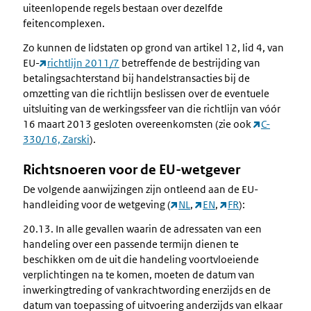
uiteenlopende regels bestaan over dezelfde
feitencomplexen.
Zo kunnen de lidstaten op grond van artikel 12, lid 4, van
EU-
richtlijn 2011/7
betreffende de bestrijding van
betalingsachterstand bij handelstransacties bij de
omzetting van die richtlijn beslissen over de eventuele
uitsluiting van de werkingssfeer van die richtlijn van vóór
16 maart 2013 gesloten overeenkomsten (zie ook
C-
330/16, Zarski
).
Richtsnoeren voor de EU-wetgever
De volgende aanwijzingen zijn ontleend aan de EU-
handleiding voor de wetgeving (
NL
,
EN
,
FR
):
20.13. In alle gevallen waarin de adressaten van een
handeling over een passende termijn dienen te
beschikken om de uit die handeling voortvloeiende
verplichtingen na te komen, moeten de datum van
inwerkingtreding of vankrachtwording enerzijds en de
datum van toepassing of uitvoering anderzijds van elkaar