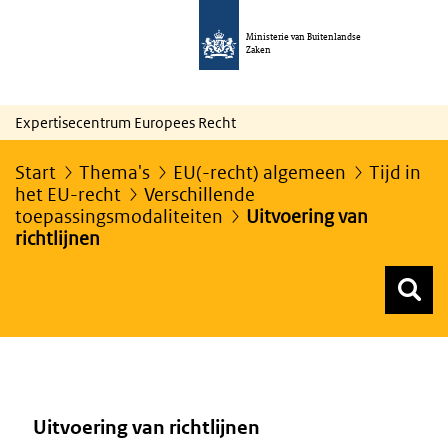
Ministerie van Buitenlandse
Zaken
Expertisecentrum Europees Recht
Start
Thema's
EU(-recht) algemeen
Tijd in
het EU-recht
Verschillende
toepassingsmodaliteiten
Uitvoering van
richtlijnen
Z
Z
Top menu zoeken
Uitvoering van richtlijnen