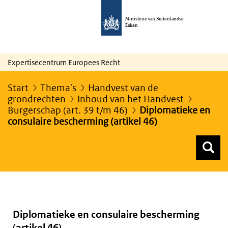
Ministerie van Buitenlandse
Zaken
Expertisecentrum Europees Recht
Start
Thema's
Handvest van de
grondrechten
Inhoud van het Handvest
Burgerschap (art. 39 t/m 46)
Diplomatieke en
consulaire bescherming (artikel 46)
Z
Z
Top menu zoeken
Diplomatieke en consulaire bescherming
(artikel 46)