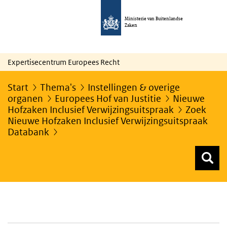
Ministerie van Buitenlandse
Zaken
Expertisecentrum Europees Recht
Start
Thema's
Instellingen & overige
organen
Europees Hof van Justitie
Nieuwe
Hofzaken Inclusief Verwijzingsuitspraak
Zoek
Nieuwe Hofzaken Inclusief Verwijzingsuitspraak
Databank
Z
Z
Top menu zoeken