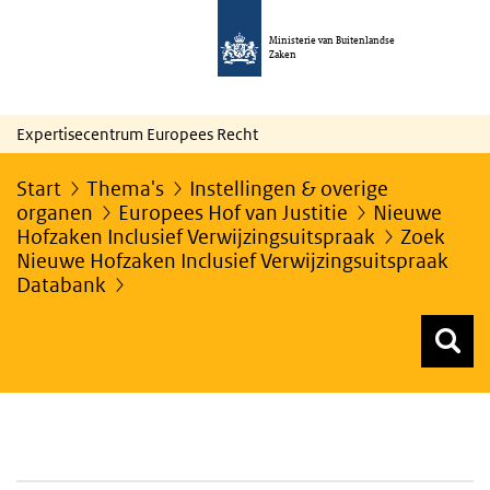
Ministerie van Buitenlandse
Zaken
Expertisecentrum Europees Recht
Start
Thema's
Instellingen & overige
organen
Europees Hof van Justitie
Nieuwe
Hofzaken Inclusief Verwijzingsuitspraak
Zoek
Nieuwe Hofzaken Inclusief Verwijzingsuitspraak
Databank
Z
Z
Top menu zoeken