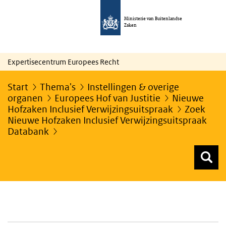
Ministerie van Buitenlandse
Zaken
Expertisecentrum Europees Recht
Start
Thema's
Instellingen & overige
organen
Europees Hof van Justitie
Nieuwe
Hofzaken Inclusief Verwijzingsuitspraak
Zoek
Nieuwe Hofzaken Inclusief Verwijzingsuitspraak
Databank
Z
Z
Top menu zoeken