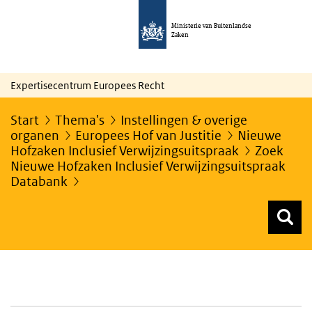
Ministerie van Buitenlandse
Zaken
Expertisecentrum Europees Recht
Start
Thema's
Instellingen & overige
organen
Europees Hof van Justitie
Nieuwe
Hofzaken Inclusief Verwijzingsuitspraak
Zoek
Nieuwe Hofzaken Inclusief Verwijzingsuitspraak
Databank
Z
Z
Top menu zoeken