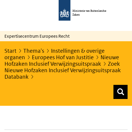
Ministerie van Buitenlandse
Zaken
Expertisecentrum Europees Recht
Start
Thema's
Instellingen & overige
organen
Europees Hof van Justitie
Nieuwe
Hofzaken Inclusief Verwijzingsuitspraak
Zoek
Nieuwe Hofzaken Inclusief Verwijzingsuitspraak
Databank
Z
Z
Top menu zoeken