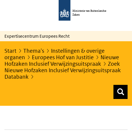
Ministerie van Buitenlandse
Zaken
Expertisecentrum Europees Recht
Start
Thema's
Instellingen & overige
organen
Europees Hof van Justitie
Nieuwe
Hofzaken Inclusief Verwijzingsuitspraak
Zoek
Nieuwe Hofzaken Inclusief Verwijzingsuitspraak
Databank
Z
Z
Top menu zoeken