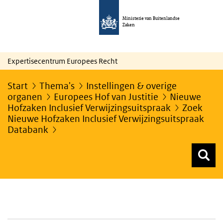
Ministerie van Buitenlandse
Zaken
Expertisecentrum Europees Recht
Start
Thema's
Instellingen & overige
organen
Europees Hof van Justitie
Nieuwe
Hofzaken Inclusief Verwijzingsuitspraak
Zoek
Nieuwe Hofzaken Inclusief Verwijzingsuitspraak
Databank
Z
Z
Top menu zoeken