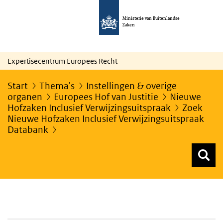
Ministerie van Buitenlandse
Zaken
Expertisecentrum Europees Recht
Start
Thema's
Instellingen & overige
organen
Europees Hof van Justitie
Nieuwe
Hofzaken Inclusief Verwijzingsuitspraak
Zoek
Nieuwe Hofzaken Inclusief Verwijzingsuitspraak
Databank
Z
Z
Top menu zoeken