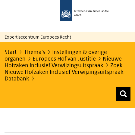
Ministerie van Buitenlandse
Zaken
Expertisecentrum Europees Recht
Start
Thema's
Instellingen & overige
organen
Europees Hof van Justitie
Nieuwe
Hofzaken Inclusief Verwijzingsuitspraak
Zoek
Nieuwe Hofzaken Inclusief Verwijzingsuitspraak
Databank
Z
Z
Top menu zoeken