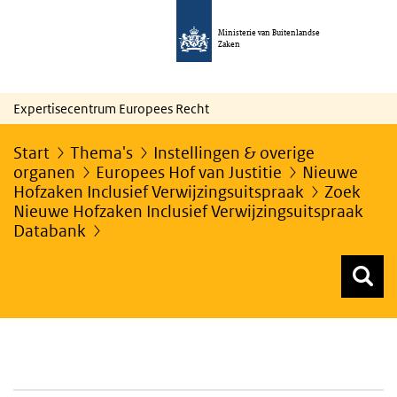
Ministerie van Buitenlandse
Zaken
Expertisecentrum Europees Recht
Start
Thema's
Instellingen & overige
organen
Europees Hof van Justitie
Nieuwe
Hofzaken Inclusief Verwijzingsuitspraak
Zoek
Nieuwe Hofzaken Inclusief Verwijzingsuitspraak
Databank
Z
Z
Top menu zoeken