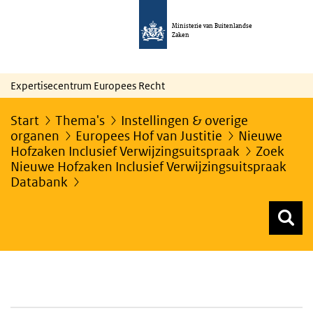
Ministerie van Buitenlandse
Zaken
Expertisecentrum Europees Recht
Start
Thema's
Instellingen & overige
organen
Europees Hof van Justitie
Nieuwe
Hofzaken Inclusief Verwijzingsuitspraak
Zoek
Nieuwe Hofzaken Inclusief Verwijzingsuitspraak
Databank
Z
Z
Top menu zoeken