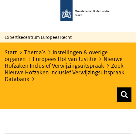
Ministerie van Buitenlandse
Zaken
Expertisecentrum Europees Recht
Start
Thema's
Instellingen & overige
organen
Europees Hof van Justitie
Nieuwe
Hofzaken Inclusief Verwijzingsuitspraak
Zoek
Nieuwe Hofzaken Inclusief Verwijzingsuitspraak
Databank
Z
Z
Top menu zoeken