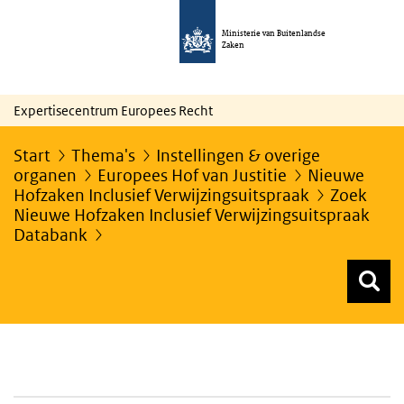
Ministerie van Buitenlandse
Zaken
Expertisecentrum Europees Recht
Start
Thema's
Instellingen & overige
organen
Europees Hof van Justitie
Nieuwe
Hofzaken Inclusief Verwijzingsuitspraak
Zoek
Nieuwe Hofzaken Inclusief Verwijzingsuitspraak
Databank
Z
Z
Top menu zoeken