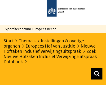
Ministerie van Buitenlandse
Zaken
Expertisecentrum Europees Recht
Start
Thema's
Instellingen & overige
organen
Europees Hof van Justitie
Nieuwe
Hofzaken Inclusief Verwijzingsuitspraak
Zoek
Nieuwe Hofzaken Inclusief Verwijzingsuitspraak
Databank
Z
Z
Top menu zoeken