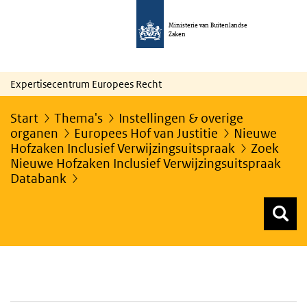
Ministerie van Buitenlandse
Zaken
Expertisecentrum Europees Recht
Start
Thema's
Instellingen & overige
organen
Europees Hof van Justitie
Nieuwe
Hofzaken Inclusief Verwijzingsuitspraak
Zoek
Nieuwe Hofzaken Inclusief Verwijzingsuitspraak
Databank
Z
Z
Top menu zoeken