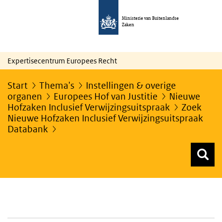
Ministerie van Buitenlandse
Zaken
Expertisecentrum Europees Recht
Start
Thema's
Instellingen & overige
organen
Europees Hof van Justitie
Nieuwe
Hofzaken Inclusief Verwijzingsuitspraak
Zoek
Nieuwe Hofzaken Inclusief Verwijzingsuitspraak
Databank
Z
Z
Top menu zoeken